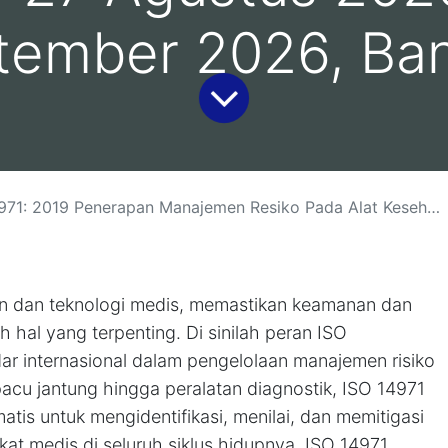
tember 2026, Ba
esiko Pada Alat Kesehatan:(10-11 Agustus 2026, Bali )(13-14 Agustus 2026, Yogyakarta )(18-19 Agustus 2026, Jakarta)( 26-27 Agustus 2026 Malang)(1-2 September 2026, Bandung)
n dan teknologi medis, memastikan keamanan dan
h hal yang terpenting. Di sinilah peran ISO
 internasional dalam pengelolaan manajemen risiko
pacu jantung hingga peralatan diagnostik, ISO 14971
tis untuk mengidentifikasi, menilai, dan memitigasi
kat medis di seluruh siklus hidupnya. ISO 14971