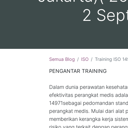
2 Sep
Semua Blog
ISO
Training ISO 14971: 2019 Penerapan Manajemen R
PENGANTAR TRAINING
Dalam dunia perawatan kesehata
efektivitas perangkat medis adala
14971sebagai pedomandan standar
perangkat medis. Mulai dari alat 
memberikan kerangka kerja sistema
risiko yang terkait dengan perang