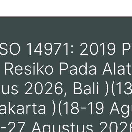
n
Ruang Lingkup
Info Pelanggan
Hubungi kami
 ISO 14971: 2019 
Resiko Pada Alat
us 2026, Bali )(
akarta )(18-19 Ag
6-27 Agustus 202